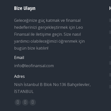
Bize Ulaşın
Geleceğinize güç katmak ve finansal
hedeflerinizi gerçekleştirmek için Leo
Finansal ile iletişime geçin. Size nasıl
yardımcı olabileceğimizi öğrenmek için
bugün bize katılın!
Email
info@leofinansal.com
Adres
Nish İstanbul B Blok No:136 Bahçelievler,
İSTANBUL
Find us on:
Twitter
Linkedin
Mail