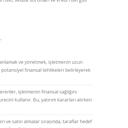
riski, likidite sorunları ve kredi riski gibi
:
ni anlamak ve yönetmek, işletmenin uzun
ç, potansiyel finansal tehlikeleri belirleyerek
erenler, işletmenin finansal sağlığını
ecini kullanır. Bu, yatırım kararları alırken
eri ve satın almalar sırasında, taraflar hedef