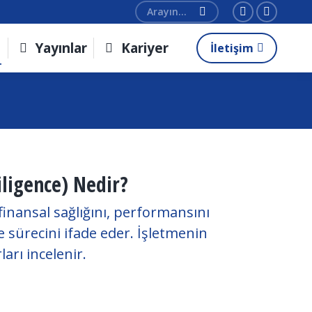
Search:
Linkedin
Twitter
page
page
Yayınlar
Kariyer
İletişim
opens
opens
in
in
new
new
window
window
ligence) Nedir?
finansal sağlığını, performansını
e sürecini ifade eder. İşletmenin
ları incelenir.